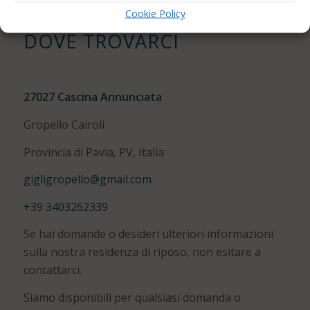
Cookie Policy
DOVE TROVARCI
27027 Cascina Annunciata
Gropello Cairoli
Provincia di Pavia, PV, Italia
gigligropello@gmail.com
+39 3403262339
Se hai domande o desideri ulteriori informazioni
sulla nostra residenza di riposo, non esitare a
contattarci.
Siamo disponibili per qualsiasi domanda o