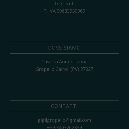
Gigli s.r.l.
P. IVA 09683950969
DOVE SIAMO
Cascina Annunciatina
Gropello Cairoli (PV) 27027
CONTATTI
gigligropello@gmail.com
+39 3403262339